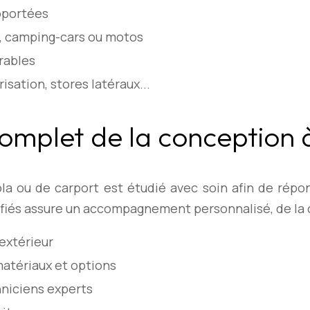
oportées
s, camping-cars ou motos
rables
sation, stores latéraux...
plet de la conception à
a ou de carport est étudié avec soin afin de répo
fiés assure un accompagnement personnalisé, de la c
extérieur
matériaux et options
hniciens experts