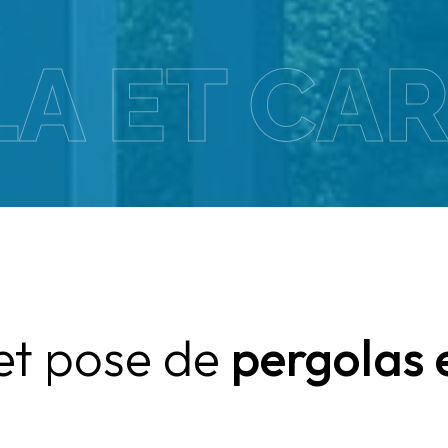
A ET CA
 et pose de
pergolas 