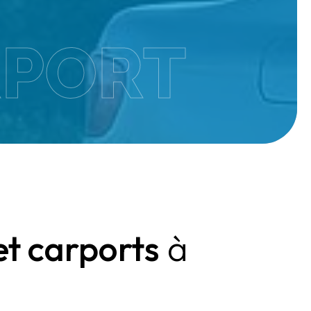
RPORT
et carports
à