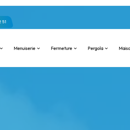
2 51
Menuiserie
Fermeture
Pergola
Mais